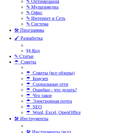
✎ Оптимизация
✎ Мультимедиа
✎ Офис
✎ Интернет и Сеть
✎ Система
🛠 Программы
🖌 Разработка
§§ Код
✎ Статьи
☂ Советы
☂ Советы (все обзоры)
☂ Браузер
☂ Социальные сети
☂ Ошибки - что делать?
☂ Что такое
☂ Электронная почта
☂ SEO
☂ Word, Excel, OpenOffice
🛠 Инструменты
🛠 Инструменты (все)