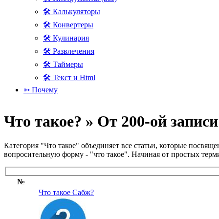
🛠 Калькуляторы
🛠 Конвертеры
🛠 Кулинария
🛠 Развлечения
🛠 Таймеры
🛠 Текст и Html
➳ Почему
Что такое? » От 200-ой записи
Категория "Что такое" объединяет все статьи, которые посвя
вопросительную форму - "что такое". Начиная от простых терм
№
Что такое Сабж?