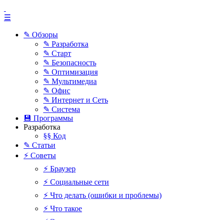
☰
✎ Обзоры
✎ Разработка
✎ Старт
✎ Безопасность
✎ Оптимизация
✎ Мультимедиа
✎ Офис
✎ Интернет и Сеть
✎ Система
💾 Программы
Разработка
§§ Код
✎ Статьи
⚡ Советы
⚡ Браузер
⚡ Социальные сети
⚡ Что делать (ошибки и проблемы)
⚡ Что такое