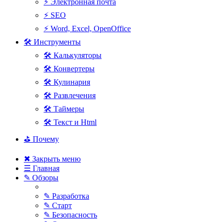
⚡ Электронная почта
⚡ SEO
⚡ Word, Excel, OpenOffice
🛠 Инструменты
🛠 Калькуляторы
🛠 Конвертеры
🛠 Кулинария
🛠 Развлечения
🛠 Таймеры
🛠 Текст и Html
⛳ Почему
✖ Закрыть меню
☰ Главная
✎ Обзоры
✎ Разработка
✎ Старт
✎ Безопасность