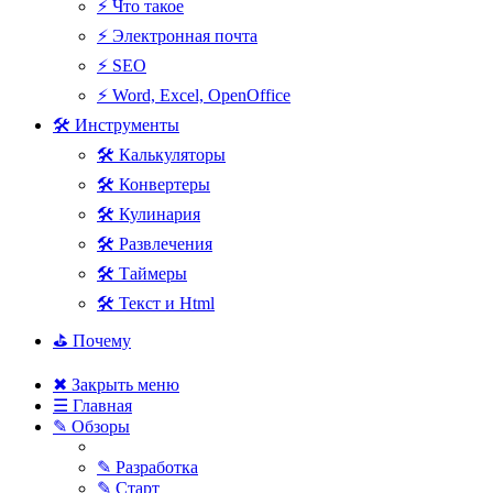
⚡ Что такое
⚡ Электронная почта
⚡ SEO
⚡ Word, Excel, OpenOffice
🛠 Инструменты
🛠 Калькуляторы
🛠 Конвертеры
🛠 Кулинария
🛠 Развлечения
🛠 Таймеры
🛠 Текст и Html
⛳ Почему
✖ Закрыть меню
☰ Главная
✎ Обзоры
✎ Разработка
✎ Старт