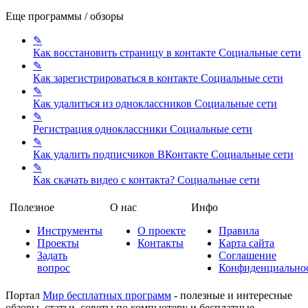
Еще программы / обзоры
✎
Как восстановить страницу в контакте
Социальные сети
✎
Как зарегистрироваться в контакте
Социальные сети
✎
Как удалиться из одноклассников
Социальные сети
✎
Регистрация одноклассники
Социальные сети
✎
Как удалить подписчиков ВКонтакте
Социальные сети
✎
Как скачать видео с контакта?
Социальные сети
Полезное
О нас
Инфо
Инструменты
О проекте
Правила
Проекты
Контакты
Карта сайта
Задать
Соглашение
вопрос
Конфиденциально
Портал
Мир бесплатных программ
- полезные и интересные
обзоры, статьи, советы по компьютеру и бесплатные