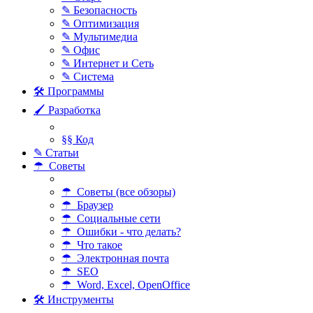
✎ Безопасность
✎ Оптимизация
✎ Мультимедиа
✎ Офис
✎ Интернет и Сеть
✎ Система
🛠 Программы
🖌 Разработка
§§ Код
✎ Статьи
☂ Советы
☂ Советы (все обзоры)
☂ Браузер
☂ Социальные сети
☂ Ошибки - что делать?
☂ Что такое
☂ Электронная почта
☂ SEO
☂ Word, Excel, OpenOffice
🛠 Инструменты