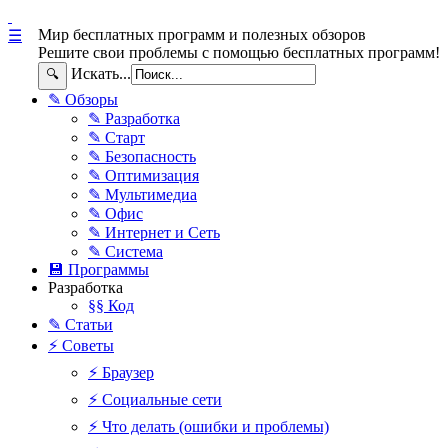
Мир бесплатных программ и полезных обзоров
☰
Решите свои проблемы с помощью бесплатных программ!
Искать...
🔍
✎ Обзоры
✎ Разработка
✎ Старт
✎ Безопасность
✎ Оптимизация
✎ Мультимедиа
✎ Офис
✎ Интернет и Сеть
✎ Система
💾 Программы
Разработка
§§ Код
✎ Статьи
⚡ Советы
⚡ Браузер
⚡ Социальные сети
⚡ Что делать (ошибки и проблемы)