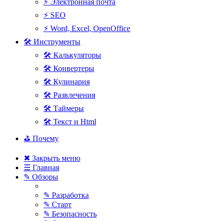
⚡ Электронная почта
⚡ SEO
⚡ Word, Excel, OpenOffice
🛠 Инструменты
🛠 Калькуляторы
🛠 Конвертеры
🛠 Кулинария
🛠 Развлечения
🛠 Таймеры
🛠 Текст и Html
⛳ Почему
✖ Закрыть меню
☰ Главная
✎ Обзоры
✎ Разработка
✎ Старт
✎ Безопасность