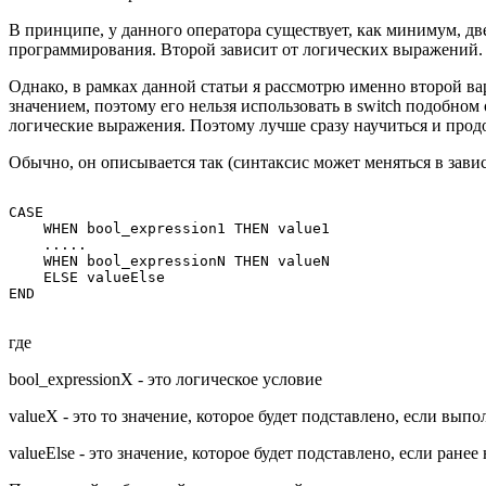
В принципе, у данного оператора существует, как минимум, д
программирования. Второй зависит от логических выражений.
Однако, в рамках данной статьи я рассмотрю именно второй ва
значением, поэтому его нельзя использовать в switch подобном
логические выражения. Поэтому лучше сразу научиться и прод
Обычно, он описывается так (синтаксис может меняться в зави
CASE

    WHEN bool_expression1 THEN value1

    .....

    WHEN bool_expressionN THEN valueN

    ELSE valueElse

где
bool_expressionX - это логическое условие
valueX - это то значение, которое будет подставлено, если вы
valueElse - это значение, которое будет подставлено, если ране