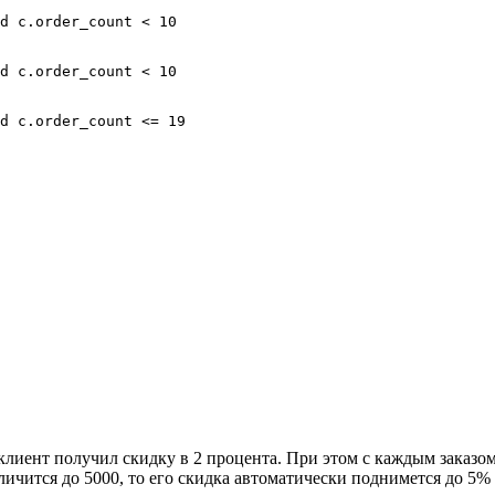
d c.order_count < 10

d c.order_count < 10

d c.order_count <= 19

 клиент получил скидку в 2 процента. При этом с каждым заказо
ичится до 5000, то его скидка автоматически поднимется до 5% (