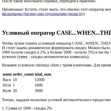
После такой небольшой справки, перейдем к практике.
Примечание
: Кстати, стоит знать, что обычно этот оператор м
фильтрации (having) при группировке (group by)
.
Условный оператор CASE...WHEN...TH
Чтобы лучше понять условный оператор CASE...WHEN...THEN, п
И стоит задача динамически формировать скидку. Можно было б
1000 получи скидку в 2%, а больше 5000 - получи 5%) и вы бы 
нужную сумму - скидка автоматически появилась).
Возьмем условную таблицу client с тремя клиентами. Для приме
name
order_count
total_sum
Вася
10
12000
Петя
1
1000
Коля
20
3000
Теперь, зададим несколько условий автоматического предоставл
1. Сумма от 1000 - скидка 2%