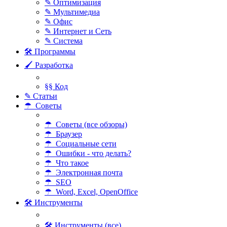
✎ Оптимизация
✎ Мультимедиа
✎ Офис
✎ Интернет и Сеть
✎ Система
🛠 Программы
🖌 Разработка
§§ Код
✎ Статьи
☂ Советы
☂ Советы (все обзоры)
☂ Браузер
☂ Социальные сети
☂ Ошибки - что делать?
☂ Что такое
☂ Электронная почта
☂ SEO
☂ Word, Excel, OpenOffice
🛠 Инструменты
🛠 Инструменты (все)