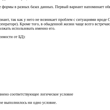
ве формы в разных базах данных. Первый вариант напоминает об
риант, так как у него не возникает проблем с ситуациями врод
 операторе). Кроме того, в обыденной жизни чаще всего встречаю
олжать использовать именно его.
симости от БД):
полнено соответствующее логическое условие
е не выполнилось ни одно условие.