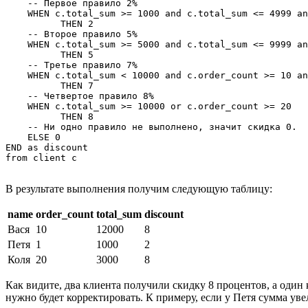
    -- Первое правило 2%

    WHEN c.total_sum >= 1000 and c.total_sum <= 4999 an
          THEN 2

    -- Второе правило 5%

    WHEN c.total_sum >= 5000 and c.total_sum <= 9999 an
          THEN 5

    -- Третье правило 7%

    WHEN c.total_sum < 10000 and c.order_count >= 10 an
          THEN 7

    -- Четвертое правило 8%

    WHEN c.total_sum >= 10000 or c.order_count >= 20

          THEN 8

    -- Ни одно правило не выполнено, значит скидка 0.

    ELSE 0

END as discount

В результате выполнения получим следующую таблицу:
name
order_count
total_sum
discount
Вася
10
12000
8
Петя
1
1000
2
Коля
20
3000
8
Как видите, два клиента получили скидку 8 процентов, а один
нужно будет корректировать. К примеру, если у Петя сумма увел