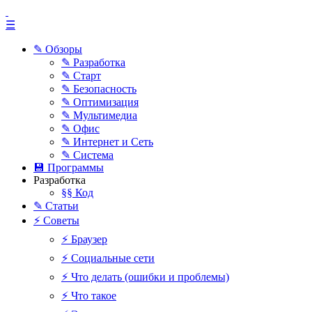
☰
✎ Обзоры
✎ Разработка
✎ Старт
✎ Безопасность
✎ Оптимизация
✎ Мультимедиа
✎ Офис
✎ Интернет и Сеть
✎ Система
💾 Программы
Разработка
§§ Код
✎ Статьи
⚡ Советы
⚡ Браузер
⚡ Социальные сети
⚡ Что делать (ошибки и проблемы)
⚡ Что такое