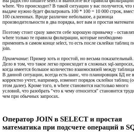
Вы радостно пишите select и выносите все правила фильтрации
where. Что происходит? В такой ситуации у вас получится, что
выдаче нужно будет фильтровать 100 * 100 = 10 000 строк, вмес
100 склеенных. Вроде различие небольшое, а разница
производительности в два порядка, вот вам и простая математи
Поэтому стоит сразу завести себе хорошую привычку - оставлят
where только те правила фильтрации, которые необходимо
применять в самом конце select, то есть после склейки таблиц п
join.
Примечание
: Пример хоть и простой, но весьма показательный.
Дело в том, что такое легко происходит в сложных sql-запросах,
когда имеется большое количество взаимосвязей между таблиц
В данной ситуации, всегда есть шанс, что планировщик БД не 
корректно учтет, например, изменит порядок склейки таблиц (о
этом далее). Кроме того, в where становится настолько много
условий, что разобрать "что к чему относится" становится труд
чем при обычных запросах.
Оператор JOIN в SELECT и простая
математика при подсчете операций в S