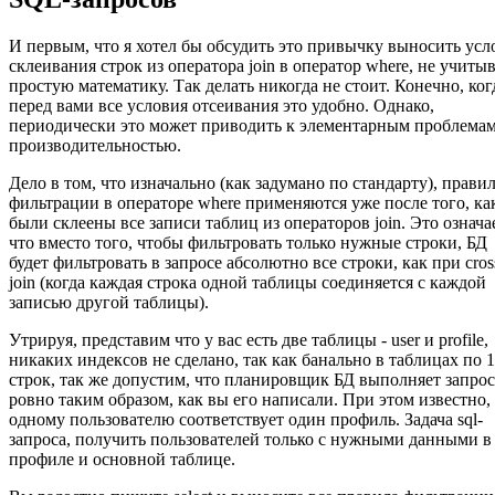
И первым, что я хотел бы обсудить это привычку выносить усл
склеивания строк из оператора join в оператор where, не учиты
простую математику. Так делать никогда не стоит. Конечно, ког
перед вами все условия отсеивания это удобно. Однако,
периодически это может приводить к элементарным проблемам
производительностью.
Дело в том, что изначально (как задумано по стандарту), прави
фильтрации в операторе where применяются уже после того, ка
были склеены все записи таблиц из операторов join. Это означае
что вместо того, чтобы фильтровать только нужные строки, БД
будет фильтровать в запросе абсолютно все строки, как при cros
join (когда каждая строка одной таблицы соединяется с каждой
записью другой таблицы).
Утрируя, представим что у вас есть две таблицы - user и profile,
никаких индексов не сделано, так как банально в таблицах по 
строк, так же допустим, что планировщик БД выполняет запрос
ровно таким образом, как вы его написали. При этом известно,
одному пользователю соответствует один профиль. Задача sql-
запроса, получить пользователей только с нужными данными в
профиле и основной таблице.