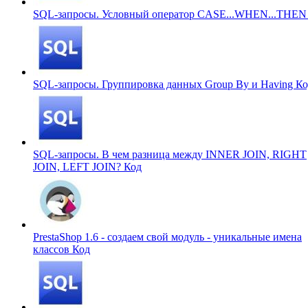
SQL-запросы. Условный оператор CASE...WHEN...THE
SQL-запросы. Группировка данных Group By и Having
Ко
SQL-запросы. В чем разница между INNER JOIN, RIGHT
JOIN, LEFT JOIN?
Код
PrestaShop 1.6 - создаем свой модуль - уникальные имена
классов
Код