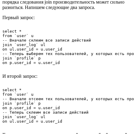
порядка следования join производительность может сильно
разниться. Напишем следующие два запроса.
Первый запрос:
select *

from `user` u

-- Вначале склеим все записи действий

join `user_log` ul

on ul.user_id = u.user_id

-- Теперь выберем тех пользователей, у которых есть про
join `profile` p

И второй запрос:
select *

from `user` u

-- Вначале отсеем тех пользователей, у которых есть про
join `profile` p

on p.user_id = u.user_id

-- Теперь склеим все записи действий

join `user_log` ul
