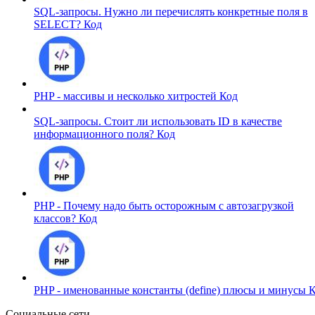
SQL-запросы. Нужно ли перечислять конкретные поля в
SELECT?
Код
PHP - массивы и несколько хитростей
Код
SQL-запросы. Стоит ли использовать ID в качестве
информационного поля?
Код
PHP - Почему надо быть осторожным с автозагрузкой
классов?
Код
PHP - именованные константы (define) плюсы и минусы
К
Социальные сети