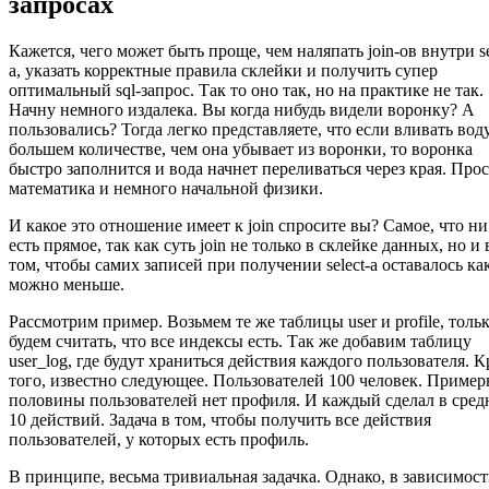
запросах
Кажется, чего может быть проще, чем наляпать join-ов внутри se
а, указать корректные правила склейки и получить супер
оптимальный sql-запрос. Так то оно так, но на практике не так.
Начну немного издалека. Вы когда нибудь видели воронку? А
пользовались? Тогда легко представляете, что если вливать вод
большем количестве, чем она убывает из воронки, то воронка
быстро заполнится и вода начнет переливаться через края. Прос
математика и немного начальной физики.
И какое это отношение имеет к join спросите вы? Самое, что ни
есть прямое, так как суть join не только в склейке данных, но и 
том, чтобы самих записей при получении select-а оставалось ка
можно меньше.
Рассмотрим пример. Возьмем те же таблицы user и profile, толь
будем считать, что все индексы есть. Так же добавим таблицу
user_log, где будут храниться действия каждого пользователя. 
того, известно следующее. Пользователей 100 человек. Пример
половины пользователей нет профиля. И каждый сделал в сред
10 действий. Задача в том, чтобы получить все действия
пользователей, у которых есть профиль.
В принципе, весьма тривиальная задачка. Однако, в зависимост