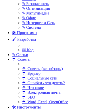
✎ Безопасность
✎ Оптимизация
✎ Мультимедиа
✎ Офис
✎ Интернет и Сеть
✎ Система
🛠 Программы
🖌 Разработка
§§ Код
✎ Статьи
☂ Советы
☂ Советы (все обзоры)
☂ Браузер
☂ Социальные сети
☂ Ошибки - что делать?
☂ Что такое
☂ Электронная почта
☂ SEO
☂ Word, Excel, OpenOffice
🛠 Инструменты