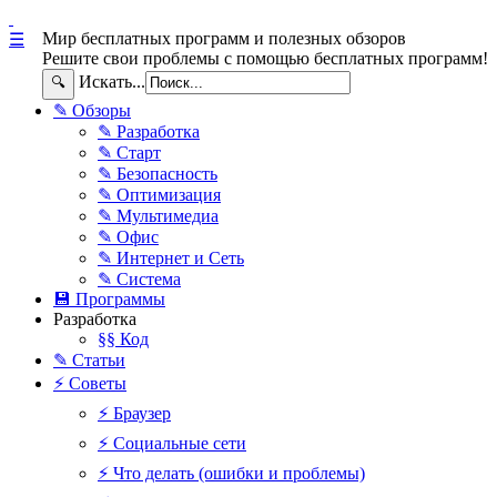
Мир бесплатных программ и полезных обзоров
☰
Решите свои проблемы с помощью бесплатных программ!
Искать...
🔍
✎ Обзоры
✎ Разработка
✎ Старт
✎ Безопасность
✎ Оптимизация
✎ Мультимедиа
✎ Офис
✎ Интернет и Сеть
✎ Система
💾 Программы
Разработка
§§ Код
✎ Статьи
⚡ Советы
⚡ Браузер
⚡ Социальные сети
⚡ Что делать (ошибки и проблемы)