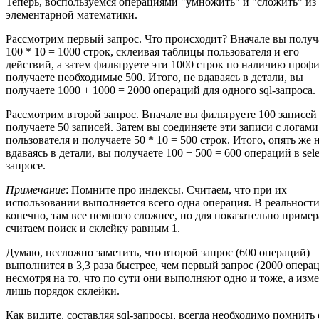
Теперь, воспользуемся операциями "умножить" и "сложить" из
элементарной математики.
Рассмотрим первый запрос. Что происходит? Вначале вы получ
100 * 10 = 1000 строк, склеивая таблицы пользователя и его
действий, а затем фильтруете эти 1000 строк по наличию профи
получаете необходимые 500. Итого, не вдаваясь в детали, вы
получаете 1000 + 1000 = 2000 операций для одного sql-запроса.
Рассмотрим второй запрос. Вначале вы фильтруете 100 записей
получаете 50 записей. Затем вы соединяете эти записи с логами
пользователя и получаете 50 * 10 = 500 строк. Итого, опять же 
вдаваясь в детали, вы получаете 100 + 500 = 600 операций в sele
запросе.
Примечание
: Помните про индексы. Считаем, что при их
использовании выполняется всего одна операция. В реальности
конечно, там все немного сложнее, но для показательно пример
считаем поиск и склейку равным 1.
Думаю, несложно заметить, что второй запрос (600 операций)
выполнится в 3,3 раза быстрее, чем первый запрос (2000 операц
несмотря на то, что по сути они выполняют одно и тоже, а изм
лишь порядок склейки.
Как видите, составляя sql-запросы, всегда необходимо помнить 