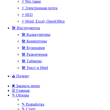
⚡ Что такое
⚡ Электронная почта
⚡ SEO
⚡ Word, Excel, OpenOffice
🛠 Инструменты
🛠 Калькуляторы
🛠 Конвертеры
🛠 Кулинария
🛠 Развлечения
🛠 Таймеры
🛠 Текст и Html
⛳ Почему
✖ Закрыть меню
☰ Главная
✎ Обзоры
✎ Разработка
✎ Старт