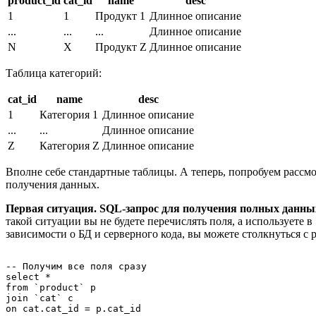
product_id
cat_id
name
desc
1
1
Продукт 1
Длинное описание
...
...
...
Длинное описание
N
X
Продукт Z
Длинное описание
Таблица категорий:
cat_id
name
desc
1
Категория 1
Длинное описание
...
...
Длинное описание
Z
Категория Z
Длинное описание
Вполне себе стандартные таблицы. А теперь, попробуем рассмо
получения данных.
Первая ситуация. SQL-запрос для получения полных данны
такой ситуации вы не будете перечислять поля, а используете в
зависимости о БД и серверного кода, вы можете столкнуться с 
-- Получим все поля сразу

select *

from `product` p

join `cat` c
