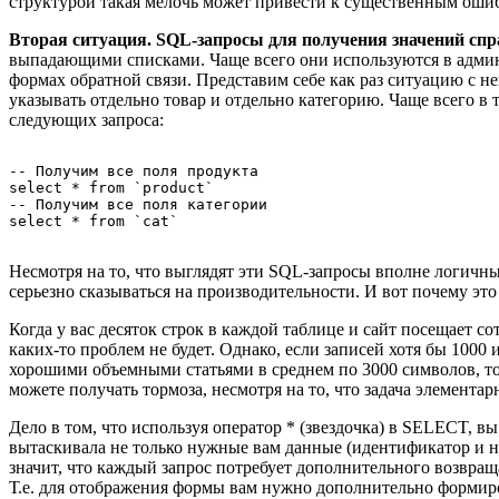
структурой такая мелочь может привести к существенным оши
Вторая ситуация. SQL-запросы для получения значений сп
выпадающими списками. Чаще всего они используются в админк
формах обратной связи. Представим себе как раз ситуацию с н
указывать отдельно товар и отдельно категорию. Чаще всего в
следующих запроса:
-- Получим все поля продукта

select * from `product`

-- Получим все поля категории

Несмотря на то, что выглядят эти SQL-запросы вполне логичн
серьезно сказываться на производительности. И вот почему это
Когда у вас десяток строк в каждой таблице и сайт посещает сот
каких-то проблем не будет. Однако, если записей хотя бы 1000
хорошими объемными статьями в среднем по 3000 символов, т
можете получать тормоза, несмотря на то, что задача элементар
Дело в том, что используя оператор * (звездочка) в SELECT, в
вытаскивала не только нужные вам данные (идентификатор и на
значит, что каждый запрос потребует дополнительного возвраща
Т.е. для отображения формы вам нужно дополнительно формиро