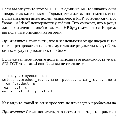
Если вы запустите этот SELECT в админке БД, то никаких оши
товары с их категориями. Однако, если же вы попытаетесь исп
присваиванием имен полей, например, в PHP, то возникнут про
"name" и "desc" повторяются у таблиц. Это означает, что в рез
данных значения полей в том же PHP будут заменяться. К прим
вы получите описания категорий.
Примечание
: Стоит знать, что в зависимости от драйверов и т
интерпретироваться по разному и так же результаты могут быт
они все будут приводить к ошибкам.
Если же вы перечислите поля и используете возможность указа
SELECT, то с такой ошибкой вы не столкнетесь:
-- Получим нужные поля

select p.product_id, p.name, p.desc, c.cat_id, c.name a
from `product` p

join `cat` c

Как видите, такой select запрос уже не приведет к проблемам н
Примечание
: Стоит понимать, что несмотря на то, что пример