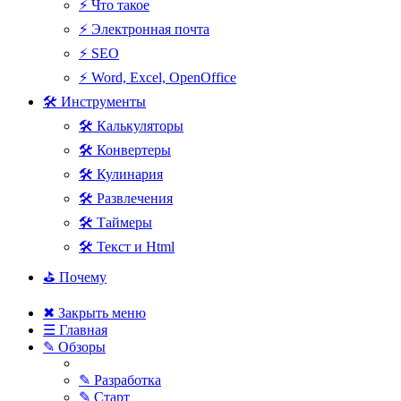
⚡ Что такое
⚡ Электронная почта
⚡ SEO
⚡ Word, Excel, OpenOffice
🛠 Инструменты
🛠 Калькуляторы
🛠 Конвертеры
🛠 Кулинария
🛠 Развлечения
🛠 Таймеры
🛠 Текст и Html
⛳ Почему
✖ Закрыть меню
☰ Главная
✎ Обзоры
✎ Разработка
✎ Старт