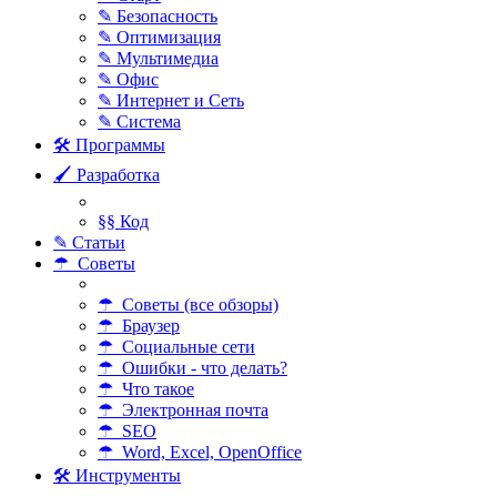
✎ Безопасность
✎ Оптимизация
✎ Мультимедиа
✎ Офис
✎ Интернет и Сеть
✎ Система
🛠 Программы
🖌 Разработка
§§ Код
✎ Статьи
☂ Советы
☂ Советы (все обзоры)
☂ Браузер
☂ Социальные сети
☂ Ошибки - что делать?
☂ Что такое
☂ Электронная почта
☂ SEO
☂ Word, Excel, OpenOffice
🛠 Инструменты