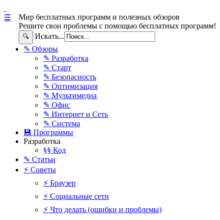
Мир бесплатных программ и полезных обзоров
☰
Решите свои проблемы с помощью бесплатных программ!
Искать...
🔍
✎ Обзоры
✎ Разработка
✎ Старт
✎ Безопасность
✎ Оптимизация
✎ Мультимедиа
✎ Офис
✎ Интернет и Сеть
✎ Система
💾 Программы
Разработка
§§ Код
✎ Статьи
⚡ Советы
⚡ Браузер
⚡ Социальные сети
⚡ Что делать (ошибки и проблемы)