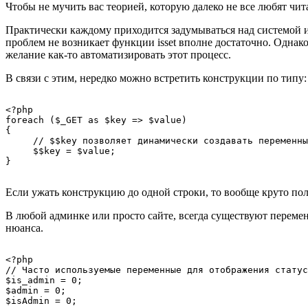
Чтобы не мучить вас теорией, которую далеко не все любят чи
Практически каждому приходится задумываться над системой 
проблем не возникает функции isset вполне достаточно. Однако
желание как-то автоматизировать этот процесс.
В связи с этим, нередко можно встретить конструкции по типу:
<?php

foreach ($_GET as $key => $value)

{

     // $$key позволяет динамически создавать переменны
     $$key = $value;

Если ужать конструкцию до одной строки, то вообще круто полу
В любой админке или просто сайте, всегда существуют перемен
нюанса.
<?php

// Часто используемые переменные для отображения статус
$is_admin = 0;

$admin = 0;

$isAdmin = 0;
