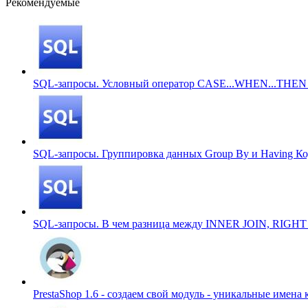
Рекомендуемые
SQL-запросы. Условный оператор CASE...WHEN...THE
SQL-запросы. Группировка данных Group By и Having
Ко
SQL-запросы. В чем разница между INNER JOIN, RIGHT
PrestaShop 1.6 - создаем свой модуль - уникальные имена