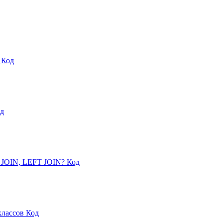
N
Код
д
 JOIN, LEFT JOIN?
Код
 классов
Код