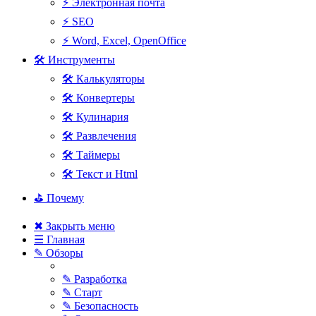
⚡ Электронная почта
⚡ SEO
⚡ Word, Excel, OpenOffice
🛠 Инструменты
🛠 Калькуляторы
🛠 Конвертеры
🛠 Кулинария
🛠 Развлечения
🛠 Таймеры
🛠 Текст и Html
⛳ Почему
✖ Закрыть меню
☰ Главная
✎ Обзоры
✎ Разработка
✎ Старт
✎ Безопасность