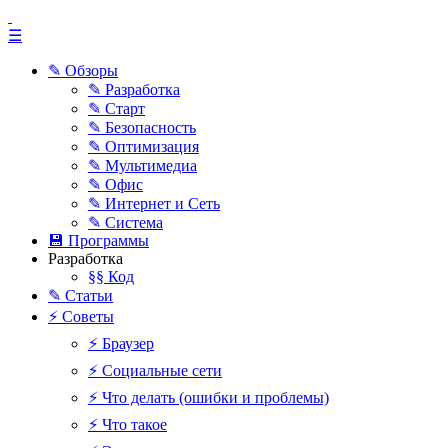
☰
✎ Обзоры
✎ Разработка
✎ Старт
✎ Безопасность
✎ Оптимизация
✎ Мультимедиа
✎ Офис
✎ Интернет и Сеть
✎ Система
💾 Программы
Разработка
§§ Код
✎ Статьи
⚡ Советы
⚡ Браузер
⚡ Социальные сети
⚡ Что делать (ошибки и проблемы)
⚡ Что такое