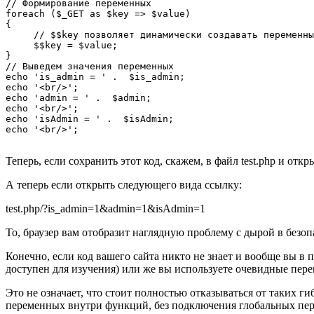
// Формирование переменных

foreach ($_GET as $key => $value)

{

     // $$key позволяет динамически создавать переменны
     $$key = $value;

}

// Выведем значения переменных

echo 'is_admin = ' .  $is_admin;

echo '<br/>';

echo 'admin = ' .  $admin;

echo '<br/>';

echo 'isAdmin = ' .  $isAdmin;

Теперь, если сохранить этот код, скажем, в файл test.php и отк
А теперь если открыть следующего вида ссылку:
test.php/?is_admin=1&admin=1&isAdmin=1
То, браузер вам отобразит наглядную проблему с дырой в безо
Конечно, если код вашего сайта никто не знает и вообще вы в п
доступен для изучения) или же вы используете очевидные перем
Это не означает, что стоит полностью отказываться от таких
переменных внутри функций, без подключения глобальных пе