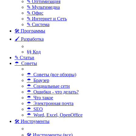
✎ Оптимизация
✎ Мультимедиа
✎ Офис
✎ Интернет и Сеть
✎ Система
🛠 Программы
🖌 Разработка
§§ Код
✎ Статьи
☂ Советы
☂ Советы (все обзоры)
☂ Браузер
☂ Социальные сети
☂ Ошибки - что делать?
☂ Что такое
☂ Электронная почта
☂ SEO
☂ Word, Excel, OpenOffice
🛠 Инструменты
🛠 Инструменты (все)