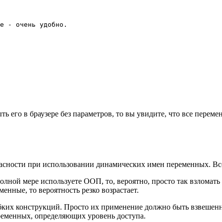
е - очень удобно.

рыть его в браузере без параметров, то вы увидите, что все пере
пасности при использовании динамических имен переменных. Все 
олной мере используете ООП, то, вероятно, просто так взломать в
енные, то вероятность резко возрастает.
 гибких конструкций. Просто их применение должно быть взвеше
ременных, определяющих уровень доступа.