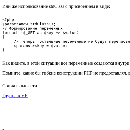
Или же использование stdClass с присвоением в виде:
<?php

$params=new stdClass();

// Формирование переменных

foreach ($_GET as $key => $value)

{

     // Теперь, остальные переменные не будут переписан
     $params->$key = $value;

Как видите, в этой ситуации все переменные создаются внутри 
Помните, какие бы гибкие конструкции PHP не предоставлял, 
Социальные сети
Группа в VK