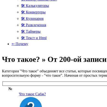
🛠 Калькуляторы
🛠 Конвертеры
🛠 Кулинария
🛠 Развлечения
🛠 Таймеры
🛠 Текст и Html
➳ Почему
Что такое? » От 200-ой записи
Категория "Что такое" объединяет все статьи, которые посвя
вопросительную форму - "что такое". Начиная от простых терм
№
Что такое Сабж?