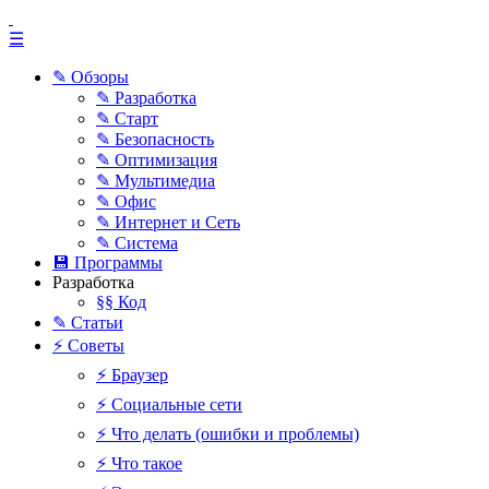
☰
✎ Обзоры
✎ Разработка
✎ Старт
✎ Безопасность
✎ Оптимизация
✎ Мультимедиа
✎ Офис
✎ Интернет и Сеть
✎ Система
💾 Программы
Разработка
§§ Код
✎ Статьи
⚡ Советы
⚡ Браузер
⚡ Социальные сети
⚡ Что делать (ошибки и проблемы)
⚡ Что такое