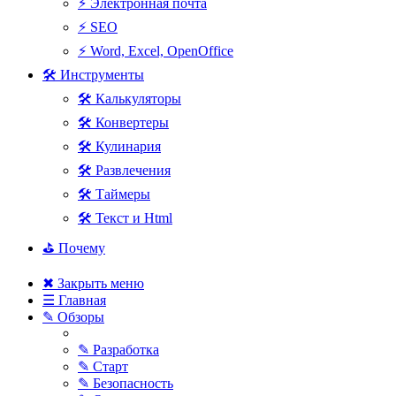
⚡ Электронная почта
⚡ SEO
⚡ Word, Excel, OpenOffice
🛠 Инструменты
🛠 Калькуляторы
🛠 Конвертеры
🛠 Кулинария
🛠 Развлечения
🛠 Таймеры
🛠 Текст и Html
⛳ Почему
✖ Закрыть меню
☰ Главная
✎ Обзоры
✎ Разработка
✎ Старт
✎ Безопасность