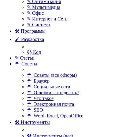
✎ Оптимизация
✎ Мультимедиа
✎ Офис
✎ Интернет и Сеть
✎ Система
🛠 Программы
🖌 Разработка
§§ Код
✎ Статьи
☂ Советы
☂ Советы (все обзоры)
☂ Браузер
☂ Социальные сети
☂ Ошибки - что делать?
☂ Что такое
☂ Электронная почта
☂ SEO
☂ Word, Excel, OpenOffice
🛠 Инструменты
🛠 Инструменты (все)